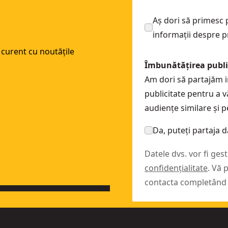
110700
Aș dori să primesc p
110440
informații despre p
10200
 curent cu noutățile
10040
Îmbunătățirea public
10020
Am dori să partajăm in
10870
publicitate pentru a v
110460
audiențe similare și 
0
150860
Da, puteți partaja 
Datele dvs. vor fi ge
confidențialitate
. Vă 
contacta completând