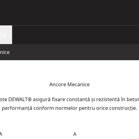
nță
nice
Ancore Mecanice
te DEWALT® asigură fixare constantă și rezistentă în beton,
performanță conform normelor pentru orice construcție.
A
A