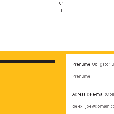
ur
i
4260070
10400
Prenume
(
Obligatoriu
)
- SKU:
DFM3310150
10680
DFM3310050
)
- SKU:
DFM3310100
Adresa de e-mail
(
Obl
10120
110880
K)
- SKU:
DFM1110480