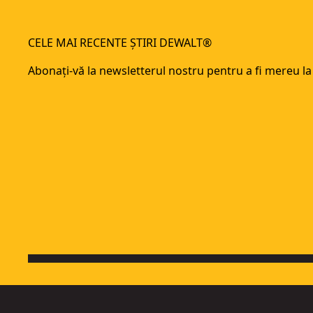
PTB-Pro Placate cu Zinc (M12 x 185 mm) (25 PK)
- SKU:
DFM1
PTB-Pro Placate cu Zinc (M10 x 160 mm) (50 PK)
- SKU:
DFM1
CELE MAI RECENTE ȘTIRI DEWALT®
PTB-Pro Placate cu Zinc (M8 x 155 mm) (50 PK)
- SKU:
DFM11
Abonați-vă la newsletterul nostru pentru a fi mereu la
PTB-Pro Placate cu Zinc (M6 x 85 mm) (100 PK)
- SKU:
DFM11
PTB-Pro Placate cu Zinc (M6 x 60 mm) (100 PK)
- SKU:
DFM11
PTB-Pro M20 x 125 mm Placate cu Zinc (10 PK)
- SKU:
DFM11
PTB-Pro Placate cu Zinc (M10 x 180 mm) (25 PK)
- SKU:
DFM1
DM-LIP-Pro M16 Zincate cu guler (25 PK)
- SKU:
DFM211030
10 x PTB-G 20x120mm Galvanizat prin imersare
- SKU:
DFM1