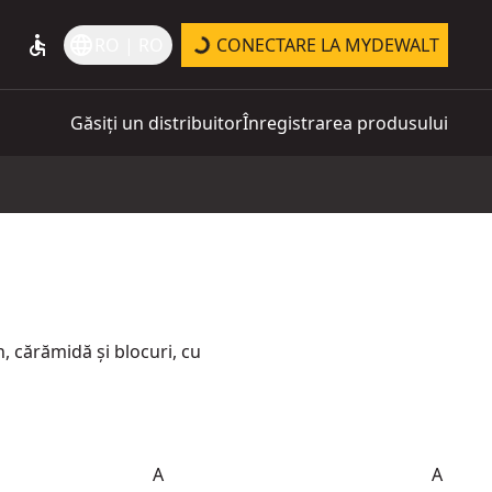
accessible
language
RO | RO
CONECTARE LA MYDEWALT
Găsiți un distribuitor
Înregistrarea produsului
 cărămidă și blocuri, cu
A
A