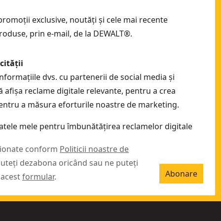
romoții exclusive, noutăți și cele mai recente
roduse, prin e-mail, de la DEWALT®.
ității
formațiile dvs. cu partenerii de social media și
ă afișa reclame digitale relevante, pentru a crea
pentru a măsura eforturile noastre de marketing.
datele mele pentru îmbunătățirea reclamelor digitale
stionate conform
Politicii noastre de
puteți dezabona oricând sau ne puteți
Abonare
 acest
formular
.