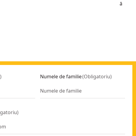
ă
)
Numele de familie
(
Obligatoriu
)
igatoriu
)