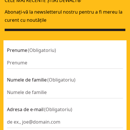
CELE MAI RECENTE ȘTIRI DEWALT®
Dispozitiv de declanșare la contact nemagnetic pentru DC
Dispozitiv de declanșare la contact de gips-carton pentru
Abonați-vă la newsletterul nostru pentru a fi mereu la
curent cu noutățile
Prenume
(
Obligatoriu
)
Numele de familie
(
Obligatoriu
)
Adresa de e-mail
(
Obligatoriu
)