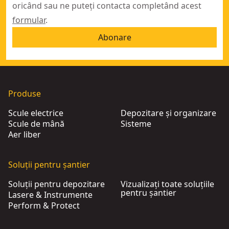
oricând sau ne puteți contacta completând acest
formular
.
Abonare
Produse
Scule electrice
Depozitare și organizare
Scule de mână
Sisteme
Aer liber
Soluții pentru șantier
Soluții pentru depozitare
Vizualizați toate soluțiile
pentru șantier
Lasere & Instrumente
Perform & Protect