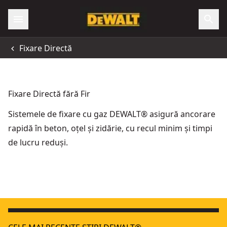
Fixare Directă
Fixare Directă fără Fir
Sistemele de fixare cu gaz DEWALT® asigură ancorare
rapidă în beton, oțel și zidărie, cu recul minim și timpi
de lucru reduși.
Pistol de bătut cuie în beton, cu motor fără perii, XR de 18 V
18V XR
Dispozitiv de declanșare la contact magnetic pentru DCN8