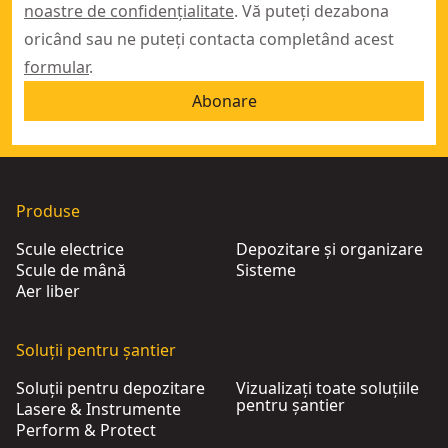
noastre de confidențialitate
. Vă puteți dezabona
oricând sau ne puteți contacta completând acest
formular
.
Abonare
Produse
Scule electrice
Depozitare și organizare
Scule de mână
Sisteme
Aer liber
Soluții pentru șantier
Soluții pentru depozitare
Vizualizați toate soluțiile
pentru șantier
Lasere & Instrumente
Perform & Protect