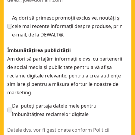
NIVEL LASER ROTATIV - ROȘU
- SKU:
DCE074D1R-QW
Aș dori să primesc promoții exclusive, noutăți și
cele mai recente informații despre produse, prin
e-mail, de la DEWALT®.
Îmbunătățirea publicității
Am dori să partajăm informațiile dvs. cu partenerii
de social media și publicitate pentru a vă afișa
reclame digitale relevante, pentru a crea audiențe
similare și pentru a măsura eforturile noastre de
marketing.
Da, puteți partaja datele mele pentru
îmbunătățirea reclamelor digitale
Datele dvs. vor fi gestionate conform
Politicii