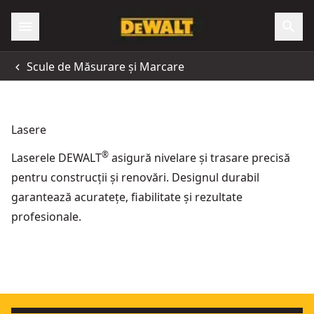
Scule de Măsurare și Marcare
Lasere
®
Laserele DEWALT
asigură nivelare și trasare precisă
pentru construcții și renovări. Designul durabil
garantează acuratețe, fiabilitate și rezultate
profesionale.
Laser verde cu linii transversale de 12 V / 18 V XR 3 X 360 - 
Încadrare