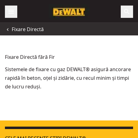
Fixare Directă
Fixare Directă fără Fir
Sistemele de fixare cu gaz DEWALT® asigură ancorare
rapidă în beton, oțel și zidărie, cu recul minim și timpi
de lucru reduși.
Pistol de bătut cuie în beton, cu motor fără perii, XR de 18 V
18V XR
Dispozitiv de declanșare la contact magnetic pentru DCN8