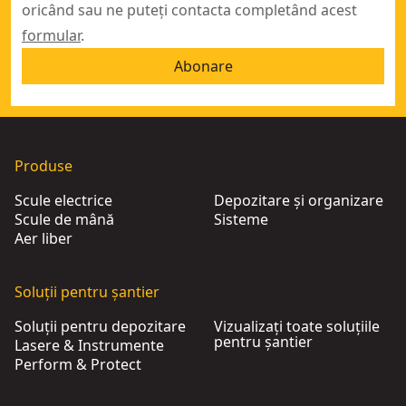
oricând sau ne puteți contacta completând acest
formular
.
Abonare
Produse
Scule electrice
Depozitare și organizare
Scule de mână
Sisteme
Aer liber
Soluții pentru șantier
Soluții pentru depozitare
Vizualizați toate soluțiile
pentru șantier
Lasere & Instrumente
Perform & Protect