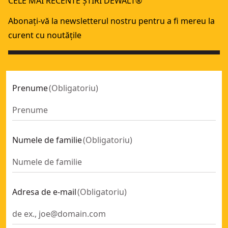
CELE MAI RECENTE ȘTIRI DEWALT®
Dispozitiv de declanșare la contact nemagnetic pentru DC
Dispozitiv de declanșare la contact de gips-carton pentru
Abonați-vă la newsletterul nostru pentru a fi mereu la
curent cu noutățile
Prenume
(
Obligatoriu
)
Numele de familie
(
Obligatoriu
)
Adresa de e-mail
(
Obligatoriu
)