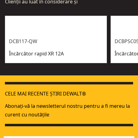
Clienții au luat în considerare și
DCB117-QW
DCBPSC0
Încărcător rapid XR 12A
Încărcăt
CELE MAI RECENTE ȘTIRI DEWALT®
Abonați-vă la newsletterul nostru pentru a fi mereu la
curent cu noutățile