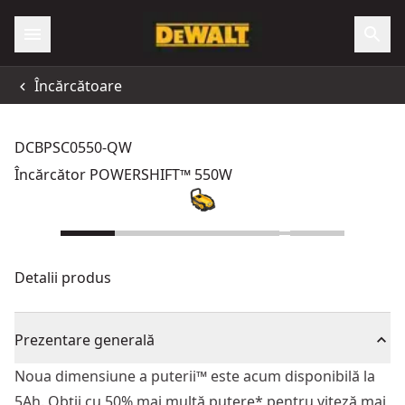
Încărcătoare
DCBPSC0550-QW
Încărcător POWERSHIFT™ 550W
Detalii produs
Prezentare generală
Noua dimensiune a puterii™ este acum disponibilă la
5Ah. Obții cu 50% mai multă putere* pentru viteză mai