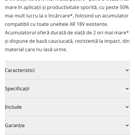
mare în aplicații și productivitate sporită, cu peste 50%
mai mult lucru la o încărcare*, folosind un acumulator
compatibil cu toate uneltele XR 18V existente.
Acumulatorul oferă durată de viață de 2 ori mai mare*
și dispune de bază cauciucată, rezistentă la impact, din
material care nu lasă urme.
Caracteristici
ÎNCĂRCARE PUTERNICĂ - Eficiență de 550W.
Specificații
TIMPI DE ÎNCĂRCARE RAPIDĂ - Încarcă DCPBS0554 la
100% în mai puțin de o oră.
Tip produs
Încărcător
Include
ÎNCĂRCARE ÎN DOUĂ ETAPE - Pentru viteză și
gestionarea termică.
(1) Încărcător POWERSHIFT™ 550W
Tensiune
230V
Garanție
INDICATOR DUAL LED DE ÎNCĂRCARE - Pentru 80% și
100% din încărcare.