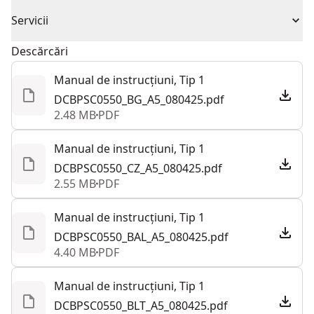
Garanție limitată 1 an, garanție limitată 2 ani când
CUTIE DE PROTECȚIE - Pentru orientare versatilă la
Cu sau fără fir
Cu cablu
Servicii
înregistrați
transport, maximizând portabilitatea.
Echipa noastră de asistență clienți DEWALT® este
Descărcări
SISTEM DE BLOCARE A ACUMULATORULUI - Pentru
Sursă de
disponibilă pentru a vă ajuta 24 de ore pe zi, 7 zile pe
Electric
securitate în timpul transportului.
Manual de instrucțiuni, Tip 1
alimentare
săptămână. Contactați-ne prin chat, formular sau
ORGANIZARE FĂRĂ EFORT - Sistem integrat de
DCBPSC0550_BG_A5_080425.pdf
telefon.
2.48 MB
PDF
gestionare a cablurilor.
Număr total de
Asistență clienți
0
INTEGRARE FĂRĂ PROBLEME - Compatibilitate cu
baterii
Manual de instrucțiuni, Tip 1
Tough System 2.0.
DCBPSC0550_CZ_A5_080425.pdf
SOLUȚIE DE DEPOZITARE CONVENABILĂ - Bază
2.55 MB
PDF
Vezi mai mult
montabilă pe perete.
Manual de instrucțiuni, Tip 1
DCBPSC0550_BAL_A5_080425.pdf
4.40 MB
PDF
Manual de instrucțiuni, Tip 1
DCBPSC0550_BLT_A5_080425.pdf