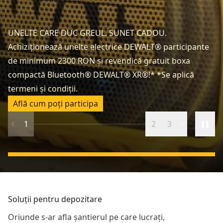
UNELTE CARE DUC GREUL. SUNET CADOU.
În
Achiziționează unelte electrice DEWALT® participante
În
de minimum 2300 RON și revendică gratuit boxa
să
compactă Bluetooth® DEWALT® XR®!* *Se aplică
ce
termeni și condiții.
ev
Află cum poți participa
1
2
3
Soluții pentru depozitare
Oriunde s-ar afla șantierul pe care lucrați,