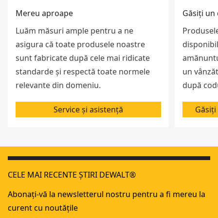
Mereu aproape
Găsiți un 
Luăm măsuri ample pentru a ne
Produsele
asigura că toate produsele noastre
disponibil
sunt fabricate după cele mai ridicate
amănuntul
standarde și respectă toate normele
un vânzăt
relevante din domeniu.
după codu
Service și asistență
Găsiț
CELE MAI RECENTE ȘTIRI DEWALT®
Abonați-vă la newsletterul nostru pentru a fi mereu la
curent cu noutățile